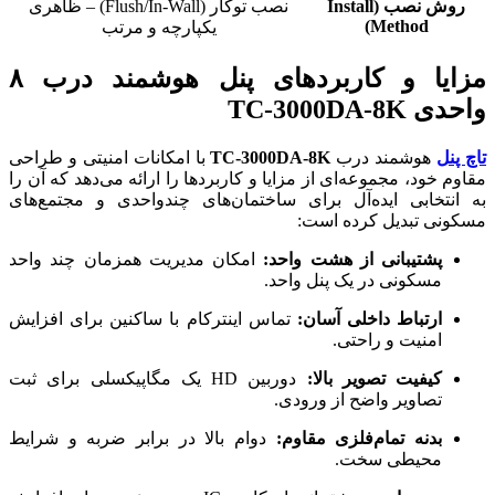
روش نصب (Install
نصب توکار (Flush/In-Wall) – ظاهری
Method)
یکپارچه و مرتب
مزایا و کاربردهای پنل هوشمند درب ۸
واحدی TC-3000DA-8K
تاچ پنل
هوشمند درب
TC-3000DA-8K
با امکانات امنیتی و طراحی
مقاوم خود، مجموعه‌ای از مزایا و کاربردها را ارائه می‌دهد که آن را
به انتخابی ایده‌آل برای ساختمان‌های چندواحدی و مجتمع‌های
مسکونی تبدیل کرده است:
پشتیبانی از هشت واحد:
امکان مدیریت همزمان چند واحد
مسکونی در یک پنل واحد.
ارتباط داخلی آسان:
تماس اینترکام با ساکنین برای افزایش
امنیت و راحتی.
کیفیت تصویر بالا:
دوربین HD یک مگاپیکسلی برای ثبت
تصاویر واضح از ورودی.
بدنه تمام‌فلزی مقاوم:
دوام بالا در برابر ضربه و شرایط
محیطی سخت.