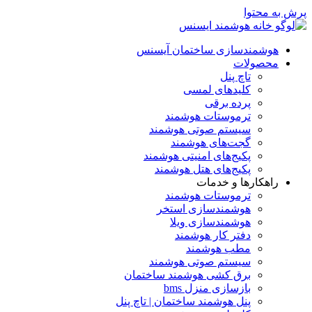
پرش به محتوا
هوشمندسازی ساختمان آیسنس
محصولات
تاچ پنل
کلیدهای لمسی
پرده برقی
ترموستات هوشمند
سیستم صوتی هوشمند
گجت‌های هوشمند
پکیج‌های امنیتی هوشمند
پکیج‌های هتل هوشمند
راهکارها و خدمات
ترموستات هوشمند
هوشمندسازی استخر
هوشمندسازی ویلا
دفتر کار هوشمند
مطب هوشمند
سیستم صوتی هوشمند
برق کشی هوشمند ساختمان
بازسازی منزل bms
پنل هوشمند ساختمان | تاچ پنل