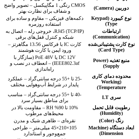
CMOS رنگی 1 مگاپیکسل – تصویر واضح
دوربین (Camera)
و شفاف برای نظارت بهتر
نوع کیبورد (Keypad
دکمه‌های فیزیکی – مقاوم و ساده برای
Type)
استفاده روزمره
ارتباطات
RJ45 (TCP/IP)، خروجی رله – اتصال به
(Communication)
شبکه و کنترل قفل‌های برقی
نوع کارت پشتیبانی‌شده
کارت IC با فرکانس 13.56 مگاهرتز –
(Card Type)
ورود ایمن با کارت هوشمند
DC 12V یا PoE 48V (سازگار با
منبع تغذیه (Power
IEEE802.3af) – انعطاف در نصب و
Supply)
راه‌اندازی
محدوده دمای کاری
-25 تا +55 درجه سانتی‌گراد – عملکرد
(Working
پایدار در شرایط آب‌وهوایی مختلف
Temperature)
-40 تا +55 درجه سانتی‌گراد – مناسب
سری LT
برای مناطق بسیار سرد
رطوبت قابل تحمل
10% تا 90% RH – مقاومت بالا در
(Humidity)
محیط‌های مرطوب
رنگ (Color)
نقره‌ای – ظاهری شیک و مدرن
ابعاد دستگاه (Machine
105×210×45 میلی‌متر – طراحی
Dimension)
جمع‌وجور و استاندارد