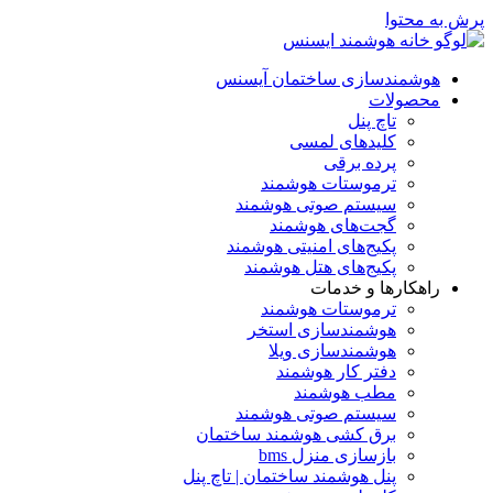
پرش به محتوا
هوشمندسازی ساختمان آیسنس
محصولات
تاچ پنل
کلیدهای لمسی
پرده برقی
ترموستات هوشمند
سیستم صوتی هوشمند
گجت‌های هوشمند
پکیج‌های امنیتی هوشمند
پکیج‌های هتل هوشمند
راهکارها و خدمات
ترموستات هوشمند
هوشمندسازی استخر
هوشمندسازی ویلا
دفتر کار هوشمند
مطب هوشمند
سیستم صوتی هوشمند
برق کشی هوشمند ساختمان
بازسازی منزل bms
پنل هوشمند ساختمان | تاچ پنل