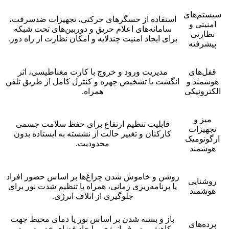
سیستم‌های
استفاده از حسگرهای حرکتی، تجهیزات ضدسرقت،
امنیتی و
سامانه‌های اعلام حریق و دوربین‌های تحت شبکه
نظارتی
برای ایجاد امنیت چندلایه و امکان نظارت از راه دور.
پیشرفته
قفل‌های
مدیریت ورود و خروج با کارت مغناطیسی، اثر
هوشمند و
انگشت یا تشخیص چهره و کنترل کامل از طریق تلفن
الکترونیکی
همراه.
میز و
قابلیت تنظیم ارتفاع برای حفظ سلامت جسمی
تجهیزات
کارکنان و تغییر حالت از نشسته به ایستاده بدون
ارگونومیک
محدودیت.
هوشمند
روشن و خاموش شدن چراغ‌ها بر اساس حضور افراد
روشنایی
یا برنامه‌ریزی زمانی، همراه با تنظیم شدت نور برای
هوشمند
جلوگیری از اتلاف انرژی.
باز و بسته شدن بر اساس نور یا دمای محیط جهت
پرده‌های
کاهش مصرف انرژی و ایجاد فضای خصوصی در