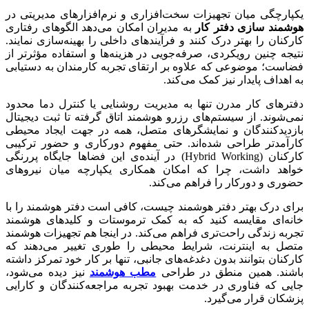
یکپارچگی میان تجهیزات سخت‌افزاری و نرم‌افزارهای مدیریتی در
هوشمند سازی دفتر کار
به مدیران امکان می‌دهد الگوهای رفتاری
کارکنان را بهتر درک کنند و فرآیندهای داخلی را بهینه‌سازی نمایند.
نتیجه چنین رویکردی، صرفه‌جویی در هزینه‌ها و استفاده مؤثرتر از
فضاست؛ موضوعی که علاوه بر ارتقای تجربه کارمندان به دستیابی
به اهداف پایدار نیز کمک می‌کند.
دفترهای کار مدرن تنها به مدیریت روشنایی یا کنترل دما محدود
نمی‌شوند. از سیستم‌های رزرو هوشمند اتاق گرفته تا ثبت دیجیتال
بازدیدکنندگان و نمایشگرهای متصل، همه در جهت ایجاد محیطی
کارآمدتر طراحی شده‌اند. حتی مفهوم دورکاری و حضور ترکیبی
کارکنان (Hybrid Working) در آینده‌ی این فضاها جایگاه پررنگی
خواهد داشت، چرا که امکان همکاری یکپارچه میان نیروهای
حضوری و دورکار را فراهم می‌کند.
برای درک بهتر دفتر هوشمند چیست، کافی است دفتر هوشمند را با
خانه‌ای مقایسه کنید که به کمک ترموستات و کلیدهای هوشمند
تجربه زندگی راحت‌تری فراهم می‌کند. در اینجا هم تجهیزات هوشمند
متصل به اینترنت، شرایط محیطی را طوری تغییر می‌دهند که
کارکنان بتوانند بدون دغدغه‌های جانبی، تنها بر کار خود تمرکز داشته
باشند. همین منطق در طراحی
مطب هوشمند
نیز دیده می‌شود،
جایی که فناوری در خدمت بهبود تجربه مراجعه‌کنندگان و کارایی
پزشکان قرار می‌گیرد.