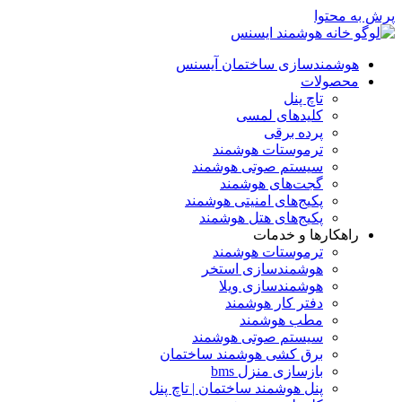
پرش به محتوا
هوشمندسازی ساختمان آیسنس
محصولات
تاچ پنل
کلیدهای لمسی
پرده برقی
ترموستات هوشمند
سیستم صوتی هوشمند
گجت‌های هوشمند
پکیج‌های امنیتی هوشمند
پکیج‌های هتل هوشمند
راهکارها و خدمات
ترموستات هوشمند
هوشمندسازی استخر
هوشمندسازی ویلا
دفتر کار هوشمند
مطب هوشمند
سیستم صوتی هوشمند
برق کشی هوشمند ساختمان
بازسازی منزل bms
پنل هوشمند ساختمان | تاچ پنل