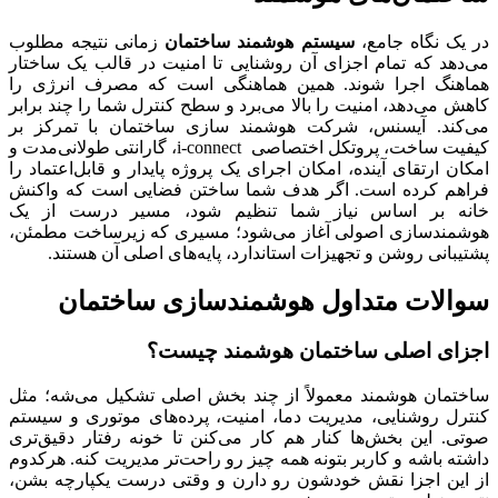
در یک نگاه جامع،
سیستم هوشمند ساختمان
زمانی نتیجه مطلوب
می‌دهد که تمام اجزای آن روشنایی تا امنیت در قالب یک ساختار
هماهنگ اجرا شوند. همین هماهنگی است که مصرف انرژی را
کاهش می‌دهد، امنیت را بالا می‌برد و سطح کنترل شما را چند برابر
می‌کند. آیسنس، شرکت هوشمند سازی ساختمان با تمرکز بر
کیفیت ساخت، پروتکل اختصاصی i-connect، گارانتی طولانی‌مدت و
امکان ارتقای آینده، امکان اجرای یک پروژه پایدار و قابل‌اعتماد را
فراهم کرده است. اگر هدف شما ساختن فضایی است که واکنش
خانه بر اساس نیاز شما تنظیم شود، مسیر درست از یک
هوشمندسازی اصولی آغاز می‌شود؛ مسیری که زیرساخت مطمئن،
پشتیبانی روشن و تجهیزات استاندارد، پایه‌های اصلی آن هستند.
سوالات متداول
هوشمندسازی ساختمان
اجزای اصلی ساختمان هوشمند چیست؟
ساختمان هوشمند معمولاً از چند بخش اصلی تشکیل می‌شه؛ مثل
کنترل روشنایی، مدیریت دما، امنیت، پرده‌های موتوری و سیستم
صوتی. این بخش‌ها کنار هم کار می‌کنن تا خونه رفتار دقیق‌تری
داشته باشه و کاربر بتونه همه چیز رو راحت‌تر مدیریت کنه. هرکدوم
از این اجزا نقش خودشون رو دارن و وقتی درست یکپارچه بشن،