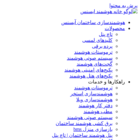
پرش به محتوا
هوشمندسازی ساختمان آیسنس
محصولات
تاچ پنل
کلیدهای لمسی
پرده برقی
ترموستات هوشمند
سیستم صوتی هوشمند
گجت‌های هوشمند
پکیج‌های امنیتی هوشمند
پکیج‌های هتل هوشمند
راهکارها و خدمات
ترموستات هوشمند
هوشمندسازی استخر
هوشمندسازی ویلا
دفتر کار هوشمند
مطب هوشمند
سیستم صوتی هوشمند
برق کشی هوشمند ساختمان
بازسازی منزل bms
پنل هوشمند ساختمان | تاچ پنل