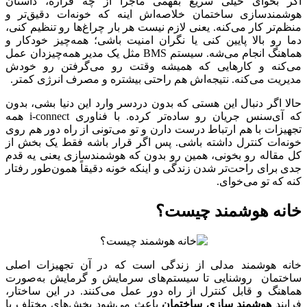
اگر بخوای خیلی سریع بفهمی ماجرا از چه قراره، داستان
هوشمندسازی ساختمان خلاصه‌اش اینه که خونه‌ات دقیق‌تر و
منظم‌تر کار می‌کنه. یعنی لازم نیست هر بار چراغ‌ها رو تنظیم کنی،
دما رو بالا پایین کنی یا نگران امنیت باشی؛ همه‌چیز خودکار و
هماهنگ انجام می‌شه. سیستم BMS مثل یک مدیر همه‌چیزدان عمل
می‌کنه و کارهایی که همیشه وقتت رو می‌گرفتن رو خودش
مدیریت می‌کنه. نتیجه‌اش هم راحتی بیشتره و مصرف انرژی کمتر.
حالا اگر دنبال این هستی که بدون دردسر وارد این دنیا بشی، بدون
که آی‌سنس جریان رو ساده‌تر کرده. با فناوری i-connect همه
تجهیزات با هم ارتباط درست دارن و تو می‌تونی از راه دور هم روی
خونه‌ات کنترل داشته باشی. پس اگر قرار باشه فقط یک بخش از
کل مقاله رو بخونی، همین رو بدون که هوشمندسازی یعنی یه قدم
جدی برای راحت‌تر شدن زندگی و اینکه خونه دقیقاً همون‌طور رفتار
کنه که تو می‌خوای.
خانه هوشمند چیست؟
خانه هوشمند مدلی از زندگی است که در آن تجهیزات اصلی
ساختمان روشنایی تا سیستم‌های سرمایش و گرمایش به‌صورت
هماهنگ و قابل کنترل از راه دور عمل می‌کنند. در این ساختار،
فرایند
هوشمند سازی ساختمان
باعث می‌شود بخش‌های مختلف با