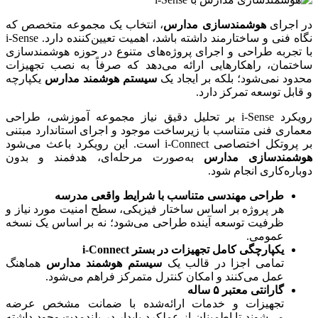
در اجرای
هوشمندسازی مدارس
، انتخاب یک مجموعه متخصص که
نگاه فنی و ساختارمند داشته باشد، اهمیت تعیین‌کننده دارد. i-Sense
با تجربه طراحی و اجرای پروژه‌های متنوع در حوزه هوشمندسازی
ساختمان، راهکارهایی ارائه می‌دهد که صرفاً به نصب تجهیزات
محدود نمی‌شود؛ بلکه بر ایجاد یک
سیستم هوشمند مدارس
یکپارچه
و قابل توسعه تمرکز دارد.
رویکرد i-Sense بر تحلیل دقیق نیاز مجموعه آموزشی، طراحی
معماری فنی متناسب با زیرساخت موجود و اجرای استاندارد مبتنی
بر پروتکل اختصاصی i-Connect است. این رویکرد باعث می‌شود
هوشمندسازی مدارس
به‌صورت مرحله‌ای، هدفمند و بدون
دوباره‌کاری انجام شود.
طراحی مهندسی متناسب با شرایط واقعی مدرسه
هر پروژه بر اساس ساختار فیزیکی، سطح امنیت مورد نیاز و
ظرفیت توسعه آینده طراحی می‌شود؛ نه بر اساس یک نسخه
عمومی.
یکپارچگی کامل تجهیزات در بستر
i-Connect
تمامی اجزا در قالب یک
سیستم هوشمند مدارس
هماهنگ
عمل می‌کنند و امکان کنترل متمرکز فراهم می‌شود.
گارانتی معتبر
۵ ساله
تجهیزات و خدمات ارائه‌شده با ضمانت مشخص عرضه
می‌شوند تا اطمینان از عملکرد پایدار در بلندمدت وجود داشته