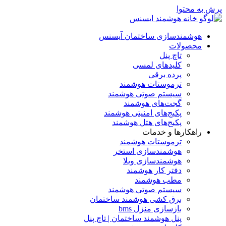
پرش به محتوا
هوشمندسازی ساختمان آیسنس
محصولات
تاچ پنل
کلیدهای لمسی
پرده برقی
ترموستات هوشمند
سیستم صوتی هوشمند
گجت‌های هوشمند
پکیج‌های امنیتی هوشمند
پکیج‌های هتل هوشمند
راهکارها و خدمات
ترموستات هوشمند
هوشمندسازی استخر
هوشمندسازی ویلا
دفتر کار هوشمند
مطب هوشمند
سیستم صوتی هوشمند
برق کشی هوشمند ساختمان
بازسازی منزل bms
پنل هوشمند ساختمان | تاچ پنل