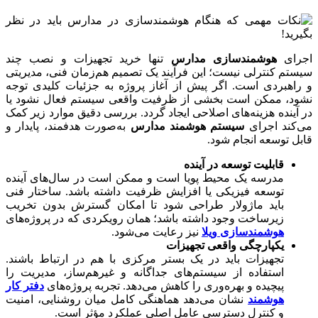
اجرای
هوشمندسازی مدارس
تنها خرید تجهیزات و نصب چند
سیستم کنترلی نیست؛ این فرآیند یک تصمیم هم‌زمان فنی، مدیریتی
و راهبردی است. اگر پیش از آغاز پروژه به جزئیات کلیدی توجه
نشود، ممکن است بخشی از ظرفیت واقعی سیستم فعال نشود یا
در آینده هزینه‌های اصلاحی ایجاد گردد. بررسی دقیق موارد زیر کمک
می‌کند اجرای
سیستم هوشمند مدارس
به‌صورت هدفمند، پایدار و
قابل توسعه انجام شود.
قابلیت توسعه در آینده
مدرسه یک محیط پویا است و ممکن است در سال‌های آینده
توسعه فیزیکی یا افزایش ظرفیت داشته باشد. ساختار فنی
باید ماژولار طراحی شود تا امکان گسترش بدون تخریب
زیرساخت وجود داشته باشد؛ همان رویکردی که در پروژه‌های
هوشمندسازی ویلا
نیز رعایت می‌شود.
یکپارچگی واقعی تجهیزات
تجهیزات باید در یک بستر مرکزی با هم در ارتباط باشند.
استفاده از سیستم‌های جداگانه و غیرهم‌ساز، مدیریت را
پیچیده و بهره‌وری را کاهش می‌دهد. تجربه پروژه‌های
دفتر کار
هوشمند
نشان می‌دهد هماهنگی کامل میان روشنایی، امنیت
و کنترل دسترسی عامل اصلی عملکرد مؤثر است.