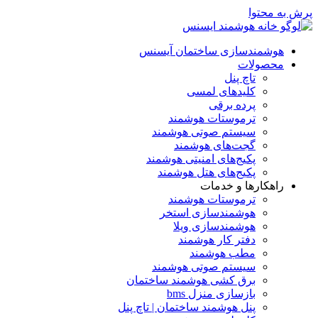
پرش به محتوا
هوشمندسازی ساختمان آیسنس
محصولات
تاچ پنل
کلیدهای لمسی
پرده برقی
ترموستات هوشمند
سیستم صوتی هوشمند
گجت‌های هوشمند
پکیج‌های امنیتی هوشمند
پکیج‌های هتل هوشمند
راهکارها و خدمات
ترموستات هوشمند
هوشمندسازی استخر
هوشمندسازی ویلا
دفتر کار هوشمند
مطب هوشمند
سیستم صوتی هوشمند
برق کشی هوشمند ساختمان
بازسازی منزل bms
پنل هوشمند ساختمان | تاچ پنل