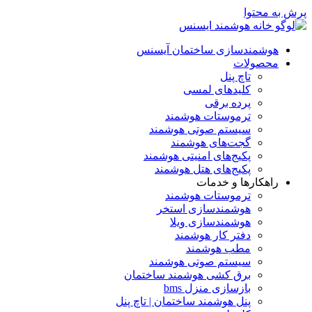
پرش به محتوا
هوشمندسازی ساختمان آیسنس
محصولات
تاچ پنل
کلیدهای لمسی
پرده برقی
ترموستات هوشمند
سیستم صوتی هوشمند
گجت‌های هوشمند
پکیج‌های امنیتی هوشمند
پکیج‌های هتل هوشمند
راهکارها و خدمات
ترموستات هوشمند
هوشمندسازی استخر
هوشمندسازی ویلا
دفتر کار هوشمند
مطب هوشمند
سیستم صوتی هوشمند
برق کشی هوشمند ساختمان
بازسازی منزل bms
پنل هوشمند ساختمان | تاچ پنل